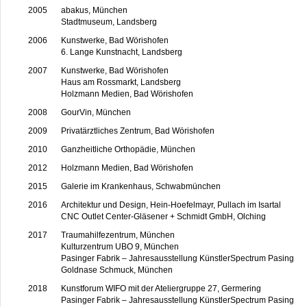
2005
abakus, München
Stadtmuseum, Landsberg
2006
Kunstwerke, Bad Wörishofen
6. Lange Kunstnacht, Landsberg
2007
Kunstwerke, Bad Wörishofen
Haus am Rossmarkt, Landsberg
Holzmann Medien, Bad Wörishofen
2008
GourVin, München
2009
Privatärztliches Zentrum, Bad Wörishofen
2010
Ganzheitliche Orthopädie, München
2012
Holzmann Medien, Bad Wörishofen
2015
Galerie im Krankenhaus, Schwabmünchen
2016
Architektur und Design, Hein-Hoefelmayr, Pullach im Isartal
CNC Outlet Center-Gläsener + Schmidt GmbH, Olching
2017
Traumahilfezentrum, München
Kulturzentrum UBO 9, München
Pasinger Fabrik – Jahresausstellung KünstlerSpectrum Pasing
Goldnase Schmuck, München
2018
Kunstforum WIFO mit der Ateliergruppe 27, Germering
Pasinger Fabrik – Jahresausstellung KünstlerSpectrum Pasing